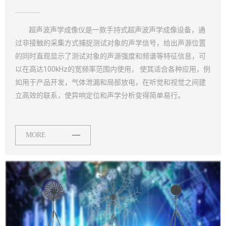
超声波声学成像仪是一款手持式超声波声学成像设备，通
过非接触的采集方式捕捉测试对象的声学信号，给出声源位置
的同时直观显示了测试对象的声源强度和频谱等特征信息，
可
以在高达100kHz的宽频率范围内使用， 使其适合各种应用，例
如用于产品开发，气体泄漏和局部放电，
在听觉和视觉之间建
立高效的联系，使异响定位和声学分析变得简单易行。
MORE