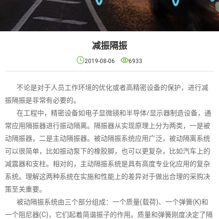
减振隔振


2019-08-06
6933
不论是对于人员工作环境的优化或者高精密设备的保护，进行减
振隔振是非常有必要的。
在工程中，精密设备如电子显微镜和半导体/显示器制造设备，通
常应用隔振器进行振动隔离。隔振器从实现原理上分为两类，一是被
动隔振器，二是主动隔振器。被动隔振系统应用广泛，被动隔离系统
可以很简单，比如振动泵下的橡胶脚，也可以更复杂，比如汽车上的
减震器和支柱。相对的，主动隔振系统是具有高度专业化应用的复杂
系统。理解这两种系统在实施和性能上的差异对于做出合理的采购决
策至关重要。
被动隔振系统由三个部分组成：一个质量(载荷)、一个弹簧(K)和
一个阻尼器(C)，它们起着简谐振子的作用。质量和弹簧刚度决定了隔