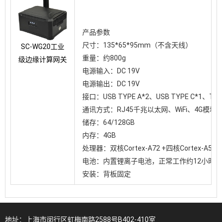
00:00
Play
Mute
Settings
PIP
Enter
产品参数
fullscreen
尺寸：
135*65*95mm
（不含天线）
SC-WG20工业
重量：约
800g
级边缘计算网关
电源输入：
DC 19V
电源输出：
DC 19V
接口：
USB TYPE A*2
、
USB TYPE C*1
、
TF
通讯方式：
RJ45
千兆以太网、
WiFi
、
4G
模块
储存：
64/128GB
内存：
4GB
处理器：双核
Cortex-A72 +
四核
Cortex-A53
电池：内置锂离子电池，正常工作约
12
小时（
安装：背板固定
地址：上海市闵行区虹梅南路2588号B402-410室